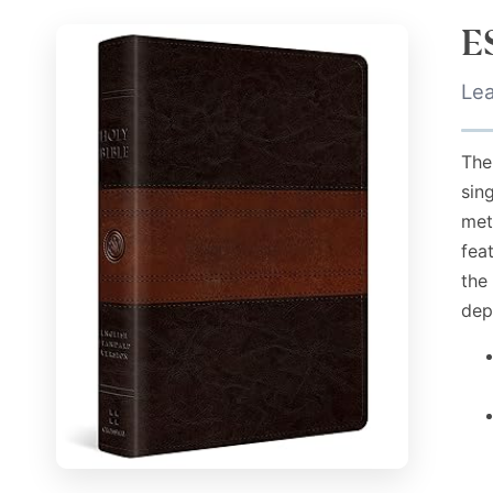
E
Lea
The
sin
met
fea
the
dep